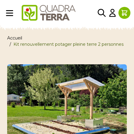
Aller au contenu
Accueil
/
Kit renouvellement potager pleine terre 2 personnes
Image principale
Cliquez pour voir l'image en plein écran