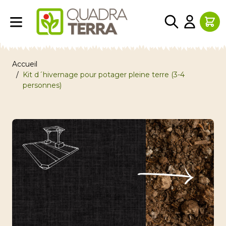
Aller au contenu
Accueil
/
Kit d´hivernage pour potager pleine terre (3-4
personnes)
Image principale
Cliquez pour voir l'image en plein écran