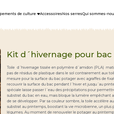
pements de culture
Accessoires
Nos serres
Qui sommes-nou
Kit d´hivernage pour bac
Toile d´hivernage tissée en polymère d´amidon (PLA)
matiè
pas de résidus de plastique dans le sol contrairement aux toil
mesure pour la surface du bac potager avec agraffes de fixa
recouvrir la surface du bac pendant l´hiver et jusqu´au prin
spéciale laisse passer l´eau des précipitations pour permet
substrat du bac en eau, mais bloque la lumière empêchant a
de se développer. Par sa couleur sombre, la toile accélère a
substrat au printemps, boostant la vie microbienne, un plus p
légumes. Au moment de renouveler le potager au printemps, i