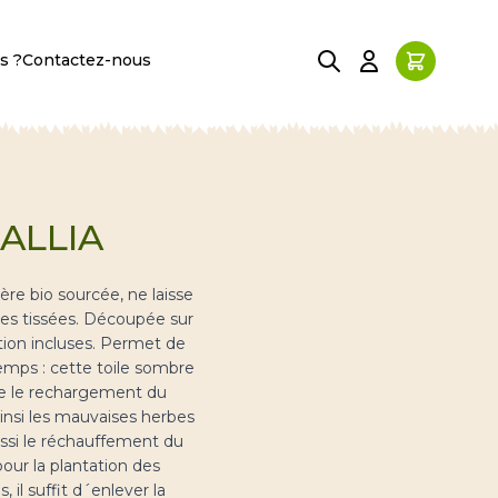
s ?
Contactez-nous
 ALLIA
re bio sourcée, ne laisse
es tissées. D
écoupée sur
tion incluses. Permet de
temps : cette toile sombre
tre le rechargement du
insi les mauvaises herbes
ussi le réchauffement du
our la plantation des
l suffit d´enlever la